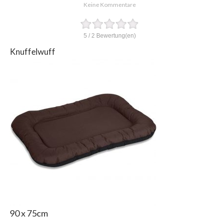
Keine Kommentare
5
/
2
Bewertung(en)
Knuffelwuff
90 x 75cm