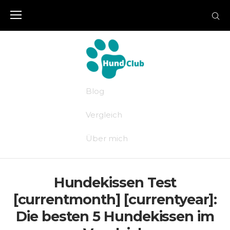
Skip
to
content
Blog
Vergleich
Über mich
Hundekissen Test
[currentmonth] [currentyear]:
Die besten 5 Hundekissen im