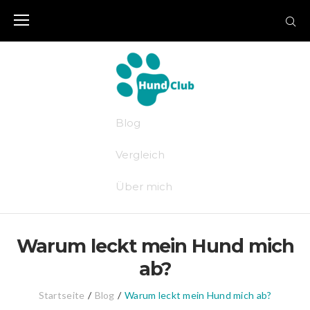
Skip
to
content
Blog
Vergleich
Über mich
Warum leckt mein Hund mich
ab?
Startseite
/
Blog
/
Warum leckt mein Hund mich ab?